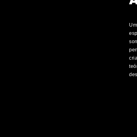
Um 
esp
son
pen
cri
teó
des